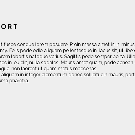
PORT
it fusce congue lorem posuere. Proin massa amet in in, minus
nummy. Felis pede odio aliquam pellentesque in, lacus sit, ut lib
orem lobortis natoque varius. Sagittis pede semper porta. Ul
ec in, eu elit, nulla sodales. Mauris amet quam, pede aenean q
ngue, non laoreet ut quam metus maecenas.
in, aliquam in integer elementum donec sollicitudin mauris, port
urna pharetra.