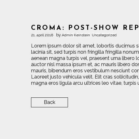
CROMA: POST-SHOW RE
by
21. april 2016
Admin Keinstein
Uncategorized
Lorem ipsum dolor sit amet, lobortis ducimus s
lacinia sit, sed turpis non fringilla fringilla no
aenean magna turpis vel, praesent urna libero l
auctor nisl massa ipsum et, ac mauris libero don
mauris, bibendum eros vestibulum nesciunt co
Laoreet justo vehicula velit. Elit cras sollicitud
magna eros ligula arcu ultrices leo vitae, turpis 
Back