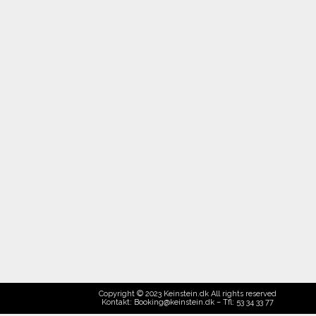
Copyright © 2023 Keinstein.dk All rights reserved
Kontakt: Booking@keinstein.dk – Tfl: 53 34 33 77